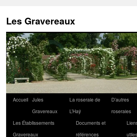
Aller
au
Les Gravereaux
contenu
Accueil
Jules
La roseraie de
D’autres
Gravereaux
L’Haÿ
roseraies
Les Établissements
Documents et
Lien
Gravereaux
références
utile