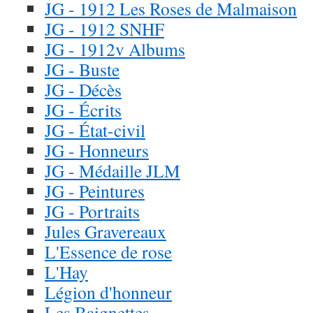
JG - 1912 Les Roses de Malmaison
JG - 1912 SNHF
JG - 1912v Albums
JG - Buste
JG - Décès
JG - Écrits
JG - État-civil
JG - Honneurs
JG - Médaille JLM
JG - Peintures
JG - Portraits
Jules Gravereaux
L'Essence de rose
L'Hay
Légion d'honneur
Les Baignettes