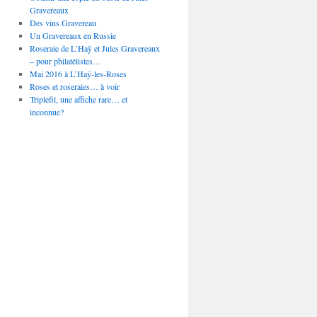
Gravereaux
Des vins Gravereau
Un Gravereaux en Russie
Roseraie de L’Haÿ et Jules Gravereaux
– pour philatélistes…
Mai 2016 à L’Haÿ-les-Roses
Roses et roseraies… à voir
Triplefil, une affiche rare… et
inconnue?