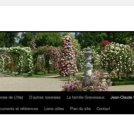
eraie de L’Haÿ
D’autres roseraies
La famille Gravereaux
Jean-Claude 
cuments et références
Liens utiles
Plan du site
Contact