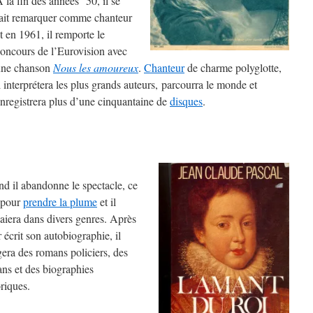
 la fin des années ’50, il se
ait remarquer comme chanteur
t en 1961, il remporte le
oncours de l’Eurovision avec
une chanson
Nous les amoureux
.
Chanteur
de charme polyglotte,
l interprétera les plus grands auteurs, parcourra le monde et
nregistrera plus d’une cinquantaine de
disques
.
d il abandonne le spectacle, ce
 pour
prendre la plume
et il
saiera dans divers genres. Après
r écrit son autobiographie, il
gera des romans policiers, des
ns et des biographies
oriques.