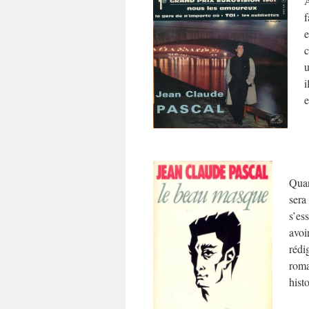
À
f
e
c
i
e
Quan
sera
s’es
avoi
rédi
roma
hist