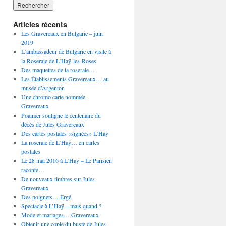
Articles récents
Les Gravereaux en Bulgarie – juin
2019
L’ambassadeur de Bulgarie en visite à
la Roseraie de L’Haÿ-les-Roses
Des maquettes de la roseraie…
Les Établissements Gravereaux… au
musée d’Argenton
Une chromo carte nommée
Gravereaux
Poaimer souligne le centenaire du
décès de Jules Gravereaux
Des cartes postales «signées» L’Haÿ
La roseraie de L’Haÿ… en cartes
postales
Le 28 mai 2016 à L’Haÿ – Le Parisien
raconte…
De nouveaux timbres sur Jules
Gravereaux
Des poignets… Ergé
Spectacle à L’Haÿ – mais quand ?
Mode et mariages… Gravereaux
Obtenir une copie du buste de Jules