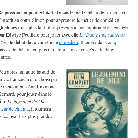
Se passionnant pour celui-ci, il abandonne le milieu de la mode et
s’inscrit au cours Simon pour apprendre le métier de comédien.
Quelques mois plus tard, il se présente à une audition et est engagé
par Edwige Feuillère pour jouer avec elle
La Dame aux camélias
.
C’est le début de sa carrière de
comédien
. Il jouera dans cinq
pièces de théâtre, et, plus tard, fera la mise en scène de deux
autres.
Peu après, un autre hasard de
la vie l’amène à être choisi par
le metteur en scène Raymond
Bernard, pour jouer dans le
film
Le jugement de Dieu
.
cteur de cinéma
, il tournera
, côtoyant les plus grandes