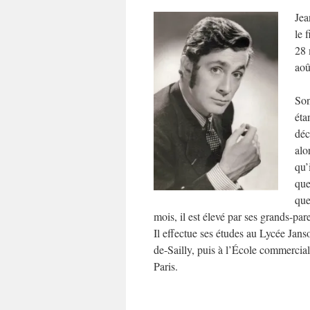
Jea
le 
28 
aoû
Son
éta
déc
alo
qu’
qu
que
mois, il est élevé par ses grands-par
Il effectue ses études au Lycée Jans
de-Sailly, puis à l’École commercia
Paris.