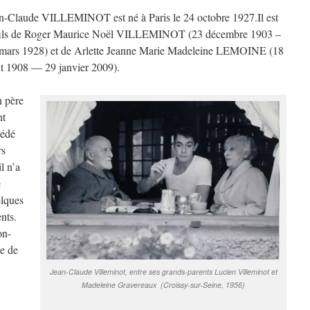
n-Claude VILLEMINOT est né à Paris le 24 octobre 1927.Il est
fils de Roger Maurice Noël VILLEMINOT (23 décembre 1903 –
mars 1928) et de Arlette Jeanne Marie Madeleine LEMOINE (18
t 1908 — 29 janvier 2009).
 père
nt
édé
rs
il n’a
e
lques
ents.
on-
le de
Jean-Claude Villeminot, entre ses grands-parents Lucien Villeminot et
Madeleine Gravereaux
(Croissy-sur-Seine, 1956)