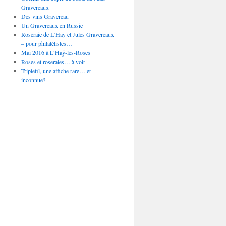
Gravereaux
Des vins Gravereau
Un Gravereaux en Russie
Roseraie de L’Haÿ et Jules Gravereaux
– pour philatélistes…
Mai 2016 à L’Haÿ-les-Roses
Roses et roseraies… à voir
Triplefil, une affiche rare… et
inconnue?