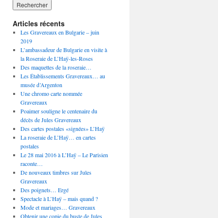
Articles récents
Les Gravereaux en Bulgarie – juin
2019
L’ambassadeur de Bulgarie en visite à
la Roseraie de L’Haÿ-les-Roses
Des maquettes de la roseraie…
Les Établissements Gravereaux… au
musée d’Argenton
Une chromo carte nommée
Gravereaux
Poaimer souligne le centenaire du
décès de Jules Gravereaux
Des cartes postales «signées» L’Haÿ
La roseraie de L’Haÿ… en cartes
postales
Le 28 mai 2016 à L’Haÿ – Le Parisien
raconte…
De nouveaux timbres sur Jules
Gravereaux
Des poignets… Ergé
Spectacle à L’Haÿ – mais quand ?
Mode et mariages… Gravereaux
Obtenir une copie du buste de Jules