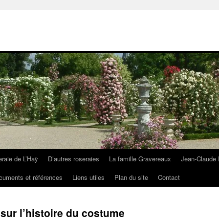
eraie de L’Haÿ
D’autres roseraies
La famille Gravereaux
Jean-Claude 
cuments et références
Liens utiles
Plan du site
Contact
sur l’histoire du costume