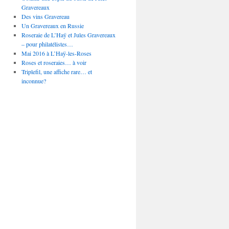
Gravereaux
Des vins Gravereau
Un Gravereaux en Russie
Roseraie de L’Haÿ et Jules Gravereaux
– pour philatélistes…
Mai 2016 à L’Haÿ-les-Roses
Roses et roseraies… à voir
Triplefil, une affiche rare… et
inconnue?