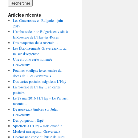
Articles récents
Les Gravereaux en Bulgarie – juin
2019
L’ambassadeur de Bulgarie en visite à
la Roseraie de L’Haÿ-les-Roses
Des maquettes de la roseraie…
Les Établissements Gravereaux… au
musée d’Argenton
Une chromo carte nommée
Gravereaux
Poaimer souligne le centenaire du
décès de Jules Gravereaux
Des cartes postales «signées» L’Haÿ
La roseraie de L’Haÿ… en cartes
postales
Le 28 mai 2016 à L’Haÿ – Le Parisien
raconte…
De nouveaux timbres sur Jules
Gravereaux
Des poignets… Ergé
Spectacle à L’Haÿ – mais quand ?
Mode et mariages… Gravereaux
Obtenir une copie du buste de Jules