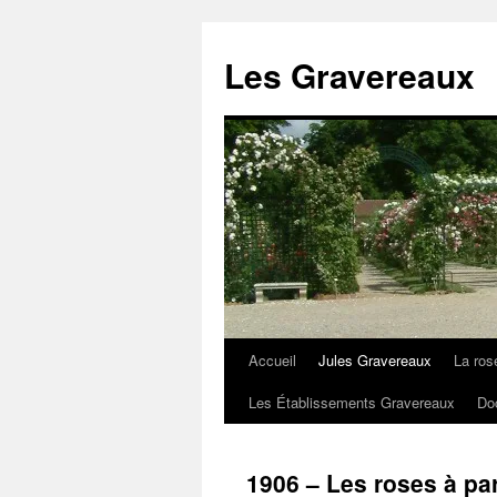
Aller
au
Les Gravereaux
contenu
Accueil
Jules Gravereaux
La ros
Les Établissements Gravereaux
Do
1906 – Les roses à pa