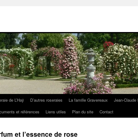
eraie de L’Haÿ
D’autres roseraies
La famille Gravereaux
Jean-Claude 
cuments et références
Liens utiles
Plan du site
Contact
rfum et l’essence de rose