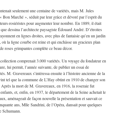
ontenait seulement une centaine de variétés, mais M. Jules
« Bon Marché », séduit par leur grâce et dévoré par l’esprit du
lteurs-rosiéristes pour augmenter leur nombre. En 1889, il était
l que dessina l’architecte paysagiste Édouard André. D’étroites
rayonnent en lignes droites, avec plus de fantaisie qu’en un jardin
, où la ligne courbe est reine et qui enchâsse un gracieux plan
i de roses grimpantes complète ce beau décor.
 collection comprenait 3.000 variétés. Un voyage du fondateur en
re, lui permit, l’année suivante, de publier un essai de
étés. M. Gravereaux s’intéressa ensuite à l’histoire ancienne de la
devint tel que la commune de L’Hay obtint en 1910 de changer son
Après la mort de M. Gravereaux, en 1916, la roseraie fut
enfants, et, enfin, en 1937, le département de la Seine achetait le
ceaux, aménageait de façon nouvelle la présentation et sauvait ce
cinquante ans, Mlle Sandrini, de l’Opéra, dansait pour quelques
de Schumann.