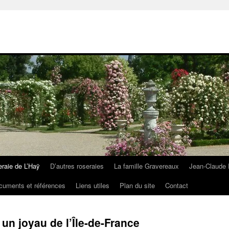
eraie de L’Haÿ
D’autres roseraies
La famille Gravereaux
Jean-Claude 
cuments et références
Liens utiles
Plan du site
Contact
 un joyau de l’Île-de-France