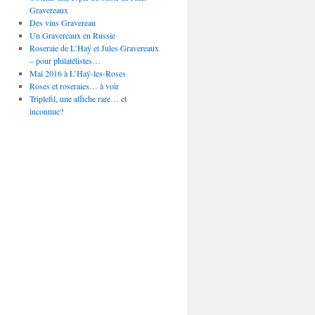
Gravereaux
Des vins Gravereau
Un Gravereaux en Russie
Roseraie de L’Haÿ et Jules Gravereaux
– pour philatélistes…
Mai 2016 à L’Haÿ-les-Roses
Roses et roseraies… à voir
Triplefil, une affiche rare… et
inconnue?