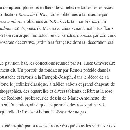
ui comprend plusieurs milliers de variétés de toutes les espèces
collection
Roses de L’Hay
, toutes obtenues à la roseraie par
ses modernes
obtenues au XXe siècle tant en France qu’à
Madame
, où l’épouse de M. Gravereaux venait cueillir les fleurs
où l’on remarque une sélection de variétés, classées par couleurs.
oseraie décorative, jardin à la française dont la, décoration est
que pavillon bas, les collections réunies par M. Jules Gravereaux
ment dit. Un portrait du fondateur par Renoir préside dans la
moustache et favoris à la François-Joseph, dans le décor de sa
 fond le jardinier classique, à tablier, sabots et grand chapeau de
thographies, des aquarelles et divers tableaux célèbrent la rose,
de Redouté, professeur de dessin de Marie-Antoinette, de
ent l’attention, ainsi que les portraits des roses primées à
l’aquarelle de Louise Abéma, la
Reine des neiges
.
 a été inspiré par la rose se trouve évoqué dans les vitrines : des