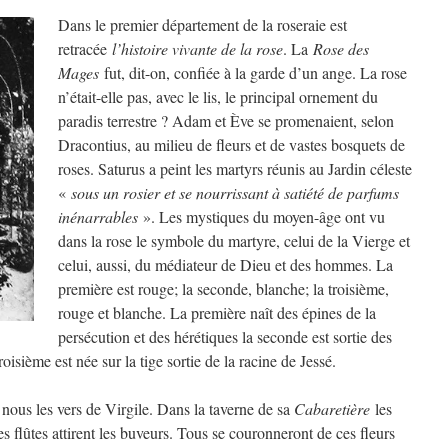
Dans le premier département de la roseraie est
retracée
l’histoire vivante de la rose
. La
Rose des
Mages
fut, dit-on, confiée à la garde d’un ange. La rose
n’était-elle pas, avec le lis, le principal ornement du
paradis terrestre ? Adam et Ève se promenaient, selon
Dracontius, au milieu de fleurs et de vastes bosquets de
roses. Saturus a peint les martyrs réunis au Jardin céleste
«
sous un rosier et se nourrissant à satiété de parfums
inénarrables
». Les mystiques du moyen-âge ont vu
dans la rose le symbole du martyre, celui de la Vierge et
celui, aussi, du médiateur de Dieu et des hommes. La
première est rouge; la seconde, blanche; la troisième,
rouge et blanche. La première naît des épines de la
persécution et des hérétiques la seconde est sortie des
roisième est née sur la tige sortie de la racine de Jessé.
 nous les vers de Virgile. Dans la taverne de sa
Cabaretière
les
s flûtes attirent les buveurs. Tous se couronneront de ces fleurs