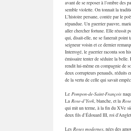
avant de se reposer à l’ombre des 
semble violette. On tonnait la tradit
L’histoire persane, contée par le p
répandue. Un guerrier pauvre, marié 
aller chercher fortune. Elle réussit 
qui, disait-elle, ne se fanerait point
seigneur voisin et ce dernier remarq
Interrogé, le guerrier raconta son hi
émissaire tenter de séduire la belle
rendit lui-même en compagnie de son g
deux corrupteurs penauds, réduits en
de la vertu de celle qui savait empêc
Le
Pompon-de-Saint-François
naqui
La
Rose-d’York
, blanche, et la
Rose
qui mit un terme, à la fin du XVe si
deux fils d’Édouard III, roi d’Anglet
Les
Roses modernes
, nées des amo