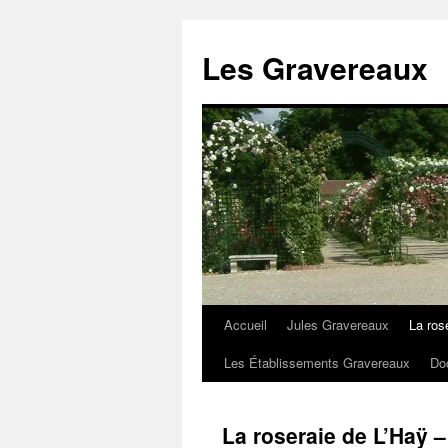
Aller
au
Les Gravereaux
contenu
Accueil
Jules Gravereaux
La ros
Les Établissements Gravereaux
Do
La roseraie de L’Haÿ –