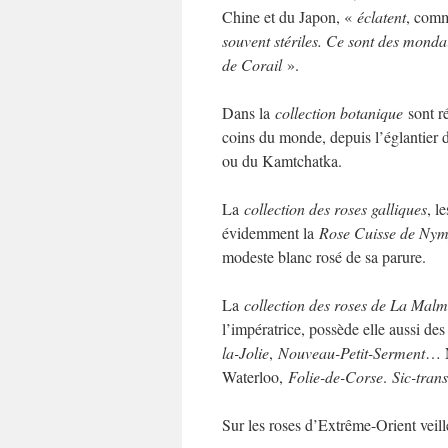
Chine et du Japon, «
éclatent
, comm
souvent stériles. Ce sont des mondai
de Corail
».
Dans la
collection botanique
sont ré
coins du monde, depuis l’églantier 
ou du Kamtchatka.
La
collection des roses galliques
, l
évidemment la
Rose Cuisse de Ny
modeste blanc rosé de sa parure.
La
collection des roses de La Mal
l’impératrice, possède elle aussi de
la-Jolie
,
Nouveau-Petit-Serment
… N
Waterloo,
Folie-de-Corse
.
Sic-trans
Sur les roses d’Extrême-Orient veill