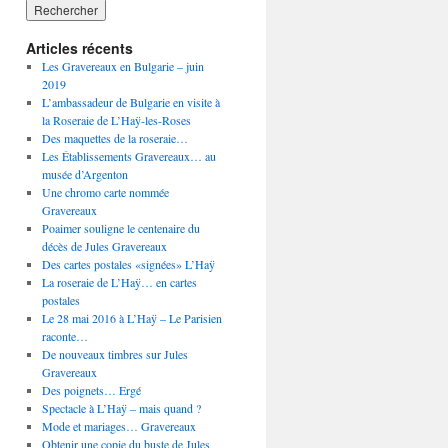
Articles récents
Les Gravereaux en Bulgarie – juin
2019
L’ambassadeur de Bulgarie en visite à
la Roseraie de L’Haÿ-les-Roses
Des maquettes de la roseraie…
Les Établissements Gravereaux… au
musée d’Argenton
Une chromo carte nommée
Gravereaux
Poaimer souligne le centenaire du
décès de Jules Gravereaux
Des cartes postales «signées» L’Haÿ
La roseraie de L’Haÿ… en cartes
postales
Le 28 mai 2016 à L’Haÿ – Le Parisien
raconte…
De nouveaux timbres sur Jules
Gravereaux
Des poignets… Ergé
Spectacle à L’Haÿ – mais quand ?
Mode et mariages… Gravereaux
Obtenir une copie du buste de Jules