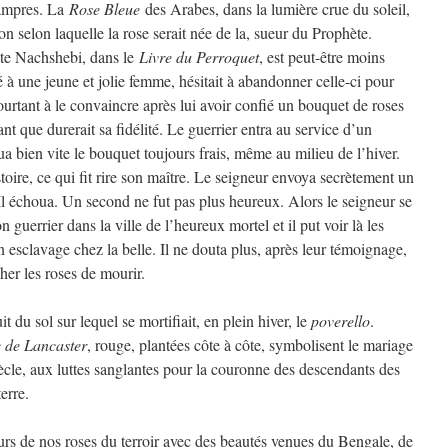
pampres. La
Rose Bleue
des Arabes, dans la lumière crue du soleil,
ion selon laquelle la rose serait née de la, sueur du Prophète.
oète Nachshebi, dans le
Livre du Perroquet
, est peut-être moins
à une jeune et jolie femme, hésitait à abandonner celle-ci pour
pourtant à le convaincre après lui avoir confié un bouquet de roses
 tant que durerait sa fidélité. Le guerrier entra au service d’un
ua bien vite le bouquet toujours frais, même au milieu de l’hiver.
stoire, ce qui fit rire son maître. Le seigneur envoya secrètement un
. Il échoua. Un second ne fut pas plus heureux. Alors le seigneur se
uerrier dans la ville de l’heureux mortel et il put voir là les
 esclavage chez la belle. Il ne douta plus, après leur témoignage,
her les roses de mourir.
t du sol sur lequel se mortifiait, en plein hiver, le
poverello
.
 de Lancaster
, rouge, plantées côte à côte, symbolisent le mariage
ècle, aux luttes sanglantes pour la couronne des descendants des
erre.
urs de nos roses du terroir avec des beautés venues du Bengale, de