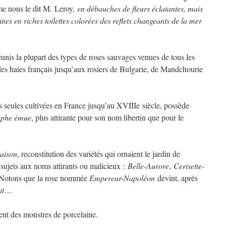
e nous le dit M. Leroy,
en débauches de fleurs éclatantes, mais
nes en riches toilettes colorées des reflets changeants de la mer
unis la plupart des types de roses sauvages venues de tous les
des haies français jusqu’aux rosiers de Bulgarie, de Mandchourie
es seules cultivées en France jusqu’au XVIIIe siècle, possède
mphe émue
, plus attirante pour son nom libertin que pour le
maison
, reconstitution des variétés qui ornaient le jardin de
s sujets aux noms attirants ou malicieux :
Belle-Aurore
,
Cerisette-
otons que la rose nommée
Empereur-Napoléon
devint, après
it
…
ent des monstres de porcelaine.