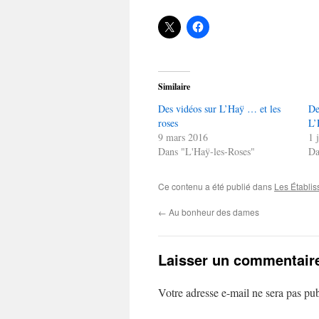
Similaire
Des vidéos sur L’Haÿ … et les
De
roses
L’
9 mars 2016
1 
Dans "L'Haÿ-les-Roses"
Da
Ce contenu a été publié dans
Les Établi
←
Au bonheur des dames
Laisser un commentair
Votre adresse e-mail ne sera pas pub