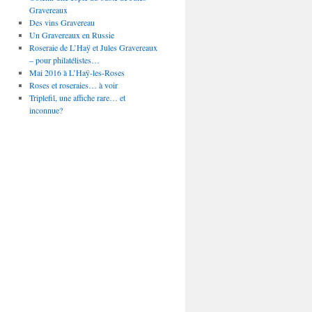
Gravereaux
Des vins Gravereau
Un Gravereaux en Russie
Roseraie de L’Haÿ et Jules Gravereaux
– pour philatélistes…
Mai 2016 à L’Haÿ-les-Roses
Roses et roseraies… à voir
Triplefil, une affiche rare… et
inconnue?