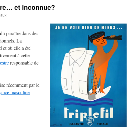
 rare… et inconnue?
eaux
 dû paraître dans des
ionnels. La
et où elle a été
tivement à cette
estre
responsable de
uise récemment par le
gance masculine