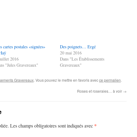
s cartes postales «signées»
Des poignets… Ergé
Haÿ
20 mai 2016
juillet 2016
Dans "Les Établissements
ns "Jules Gravereaux"
Gravereaux"
ssements Gravereaux
. Vous pouvez le mettre en favoris avec
ce permalien
.
Roses et roseraies… à voir
→
e
*
liée.
Les champs obligatoires sont indiqués avec