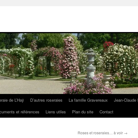
eraie de L’Haÿ
D’autres roseraies
La famille Gravereaux
Jean-Claude 
cuments et références
Liens utiles
Plan du site
Contact
Roses et roseraies… à voir
→