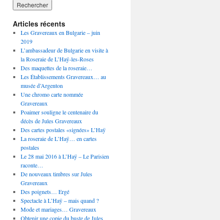
Articles récents
Les Gravereaux en Bulgarie – juin
2019
L’ambassadeur de Bulgarie en visite à
la Roseraie de L’Haÿ-les-Roses
Des maquettes de la roseraie…
Les Établissements Gravereaux… au
musée d’Argenton
Une chromo carte nommée
Gravereaux
Poaimer souligne le centenaire du
décès de Jules Gravereaux
Des cartes postales «signées» L’Haÿ
La roseraie de L’Haÿ… en cartes
postales
Le 28 mai 2016 à L’Haÿ – Le Parisien
raconte…
De nouveaux timbres sur Jules
Gravereaux
Des poignets… Ergé
Spectacle à L’Haÿ – mais quand ?
Mode et mariages… Gravereaux
Obtenir une copie du buste de Jules