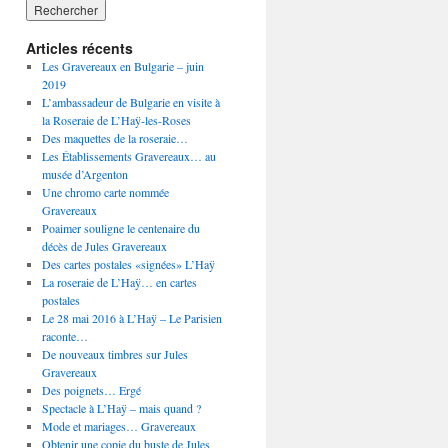
Articles récents
Les Gravereaux en Bulgarie – juin
2019
L’ambassadeur de Bulgarie en visite à
la Roseraie de L’Haÿ-les-Roses
Des maquettes de la roseraie…
Les Établissements Gravereaux… au
musée d’Argenton
Une chromo carte nommée
Gravereaux
Poaimer souligne le centenaire du
décès de Jules Gravereaux
Des cartes postales «signées» L’Haÿ
La roseraie de L’Haÿ… en cartes
postales
Le 28 mai 2016 à L’Haÿ – Le Parisien
raconte…
De nouveaux timbres sur Jules
Gravereaux
Des poignets… Ergé
Spectacle à L’Haÿ – mais quand ?
Mode et mariages… Gravereaux
Obtenir une copie du buste de Jules