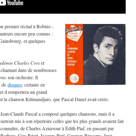
on premier récital à Bobino ;
 auteurs encore peu connus :
Gainsbourg, et quelques
adémie Charles Cros
et
en chantant dans de nombreuses
ec son orchestre. Il
e de
disques
; certains en
et il remportera un grand
nt la chanson Kilimandjaro, que Pascal Danel avait créée.
Jean-Claude Pascal a composé quelques chansons, mais il a
surtout mis à son répertoire celles que les plus grands avaient fait
connaître, de Charles Aznavour à Édith Piaf, en passant par
Barbara, Guy Béart, Jacques Brel, Georges Brassens, Jean