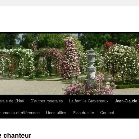
eraie de L’Haÿ
D’autres roseraies
La famille Gravereaux
Jean-Claude 
cuments et références
Liens utiles
Plan du site
Contact
e chanteur