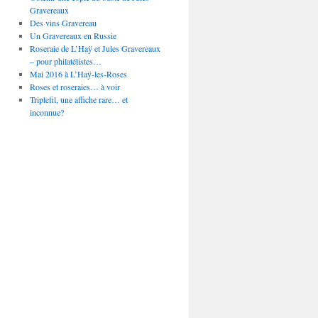
Gravereaux
Des vins Gravereau
Un Gravereaux en Russie
Roseraie de L’Haÿ et Jules Gravereaux
– pour philatélistes…
Mai 2016 à L’Haÿ-les-Roses
Roses et roseraies… à voir
Triplefil, une affiche rare… et
inconnue?