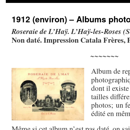
1912 (environ) – Albums phot
Roseraie de L’Haÿ. L’Haÿ-les-Roses (S
Non daté. Impression Catala Frères, P
~~~~~~~
Album de re
photographiq
dont il exist
tailles différ
photos; un fe
édité en mêm
Même si cet album n’est pas daté, on sai