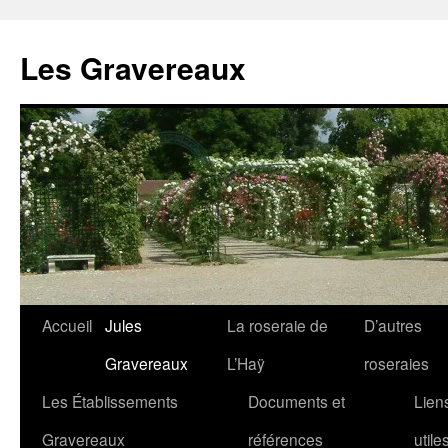
Aller
au
Les Gravereaux
contenu
Accueil
Jules
La roseraie de
D’autres
Gravereaux
L’Haÿ
roseraies
Les Établissements
Documents et
Lien
Gravereaux
références
utile