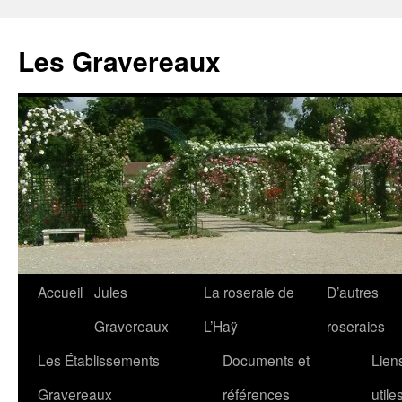
Aller
au
Les Gravereaux
contenu
Accueil
Jules
La roseraie de
D’autres
Gravereaux
L’Haÿ
roseraies
Les Établissements
Documents et
Lien
Gravereaux
références
utile