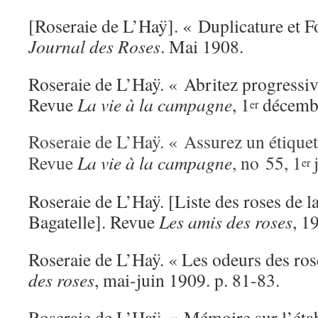
[Roseraie de L’Haÿ]. « Duplicature et 
Journal des Roses
. Mai 1908.
Roseraie de L’Haÿ. « Abritez progressiv
Revue
La vie à la campagne
, 1
décembr
er
Roseraie de L’Haÿ. « Assurez un étique
Revue
La vie à la campagne
, no 55, 1
er
Roseraie de L’Haÿ. [Liste des roses de l
Bagatelle]. Revue
Les amis des roses
, 1
Roser
aie de L’Haÿ. « Les odeurs des ro
des roses
, mai-juin 1909. p. 81-83.
Roseraie de L’Haÿ. « Mémoire sur l’éta