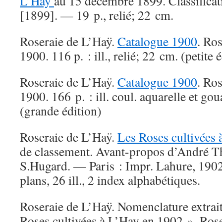
L’Hay
au 15 décembre 1899. Classificati
[1899]. — 19 p., relié; 22 cm.
Roseraie de L’Haÿ.
Catalogue 1900
. Ros
1900. 116 p. : ill., relié; 22 cm. (petite 
Roseraie de L’Haÿ.
Catalogue 1900
. Ros
1900. 166 p. : ill. coul. aquarelle et gou
(grande édition)
Roseraie de L’Haÿ.
Les Roses cultivées
de classement. Avant-propos d’André Th
S.Hugard. — Paris : Impr. Lahure, 1902.
plans, 26 ill., 2 index alphabétiques.
Roseraie de L’Haÿ. Nomenclature extrai
Roses cultivées à L’Hay en 1902 ». Ros