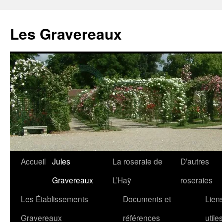
Aller
au
Les Gravereaux
contenu
Accueil
Jules
La roseraie de
D’autres
Gravereaux
L’Haÿ
roseraies
Les Établissements
Documents et
Lien
Gravereaux
références
utile