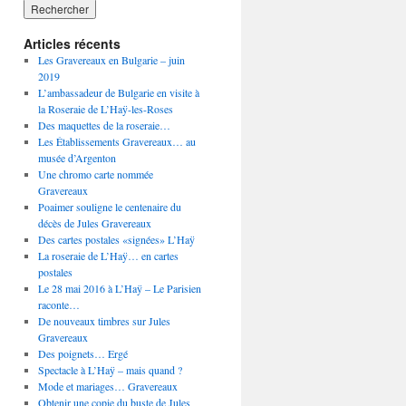
Articles récents
Les Gravereaux en Bulgarie – juin
2019
L’ambassadeur de Bulgarie en visite à
la Roseraie de L’Haÿ-les-Roses
Des maquettes de la roseraie…
Les Établissements Gravereaux… au
musée d’Argenton
Une chromo carte nommée
Gravereaux
Poaimer souligne le centenaire du
décès de Jules Gravereaux
Des cartes postales «signées» L’Haÿ
La roseraie de L’Haÿ… en cartes
postales
Le 28 mai 2016 à L’Haÿ – Le Parisien
raconte…
De nouveaux timbres sur Jules
Gravereaux
Des poignets… Ergé
Spectacle à L’Haÿ – mais quand ?
Mode et mariages… Gravereaux
Obtenir une copie du buste de Jules