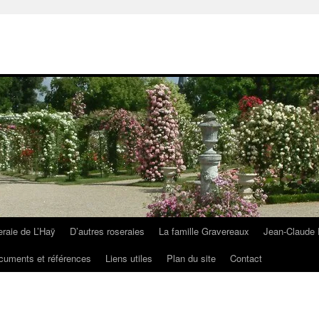
eraie de L’Haÿ
D’autres roseraies
La famille Gravereaux
Jean-Claude 
cuments et références
Liens utiles
Plan du site
Contact