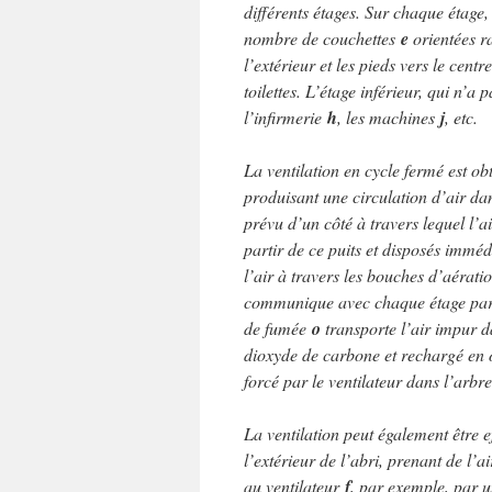
différents étages. Sur chaque étage,
nombre de couchettes
e
orientées r
l’extérieur et les pieds vers le cen
toilettes. L’étage inférieur, qui n’
l’infirmerie
h
, les machines
j
, etc.
La ventilation en cycle fermé est o
produisant une circulation d’air dans
prévu d’un côté à travers lequel l’a
partir de ce puits et disposés immé
l’air à travers les bouches d’aérat
communique avec chaque étage pa
de fumée
o
transporte l’air impur 
dioxyde de carbone et rechargé en o
forcé par le ventilateur dans l’arbr
La ventilation peut également être e
l’extérieur de l’abri, prenant de l’
au ventilateur
f
, par exemple, par 