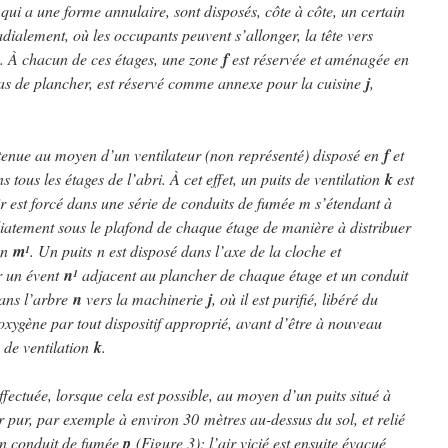
 qui a une forme annulaire, sont disposés, côte à côte, un certain
adialement, où les occupants peuvent s’allonger, la tête vers
tre. À chacun de ces étages, une zone
f
est réservée et aménagée en
a pas de plancher, est réservé comme annexe pour la cuisine
j
,
btenue au moyen d’un ventilateur (non représenté) disposé en
f
et
 tous les étages de l’abri. À cet effet, un puits de ventilation
k
est
ir est forcé dans une série de conduits de fumée m s’étendant à
diatement sous le plafond de chaque étage de manière à distribuer
ion
m
. Un puits n est disposé dans l’axe de la cloche et
1
r un évent
n
adjacent au plancher de chaque étage et un conduit
1
dans l’arbre
n
vers la machinerie
j
, où il est purifié, libéré du
xygène par tout dispositif approprié, avant d’être à nouveau
e de ventilation
k
.
ffectuée, lorsque cela est possible, au moyen d’un puits situé à
air pur, par exemple à environ 30 mètres au-dessus du sol, et relié
un conduit de fumée
p
(Figure 3); l’air vicié est ensuite évacué