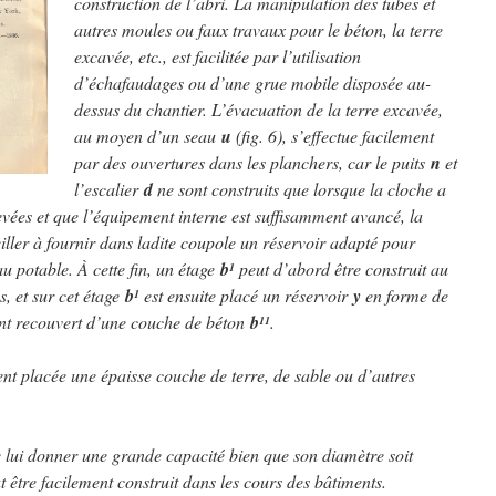
construction de l’abri. La manipulation des tubes et
autres moules ou faux travaux pour le béton, la terre
excavée, etc., est facilitée par l’utilisation
d’échafaudages ou d’une grue mobile disposée au-
dessus du chantier. L’évacuation de la terre excavée,
au moyen d’un seau
u
(fig. 6), s’effectue facilement
par des ouvertures dans les planchers, car le puits
n
et
l’escalier
d
ne sont construits que lorsque la cloche a
evées et que l’équipement interne est suffisamment avancé, la
 veiller à fournir dans ladite coupole un réservoir adapté pour
au potable. À cette fin, un étage
b
peut d’abord être construit au
1
, et sur cet étage
b
est ensuite placé un réservoir
y
en forme de
1
ent recouvert d’une couche de béton
b
.
11
ent placée une épaisse couche de terre, de sable ou d’autres
e lui donner une grande capacité bien que son diamètre soit
ut être facilement construit dans les cours des bâtiments.