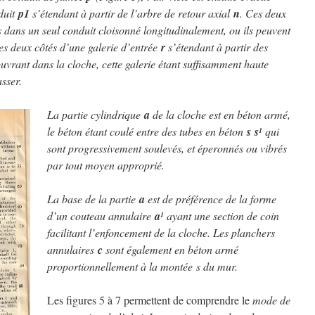
duit
p1
s’étendant à partir de l’arbre de retour axial
n
. Ces deux
s dans un seul conduit cloisonné longitudinalement, ou ils peuvent
 les deux côtés d’une galerie d’entrée
r
s’étendant à partir des
uvrant dans la cloche, cette galerie étant suffisamment haute
sser.
La partie cylindrique
a
de la cloche est en béton armé,
le béton étant coulé entre des tubes en béton
s
s
qui
1
sont progressivement soulevés, et éperonnés ou vibrés
par tout moyen approprié.
La base de la partie
a
est de préférence de la forme
d’un couteau annulaire
a
ayant une section de coin
1
facilitant l’enfoncement de la cloche. Les planchers
annulaires
c
sont également en béton armé
proportionnellement à la montée s du mur.
Les figures 5 à 7 permettent de comprendre le
mode de