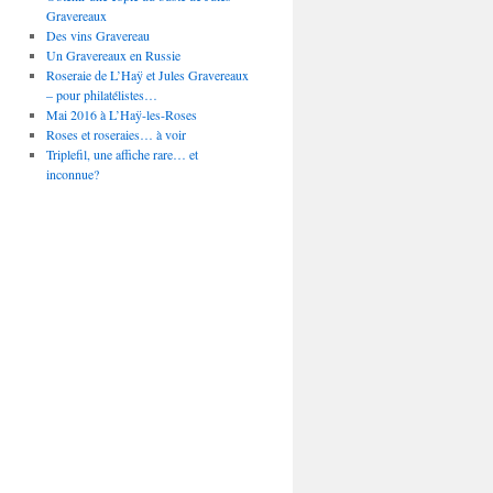
Gravereaux
Des vins Gravereau
Un Gravereaux en Russie
Roseraie de L’Haÿ et Jules Gravereaux
– pour philatélistes…
Mai 2016 à L’Haÿ-les-Roses
Roses et roseraies… à voir
Triplefil, une affiche rare… et
inconnue?