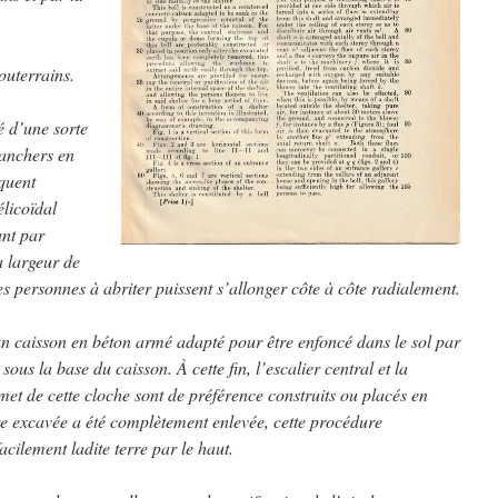
outerrains.
ué d’une sorte
lanchers en
quent
licoïdal
ant par
a largeur de
es personnes à abriter puissent s’allonger côte à côte radialement.
un caisson en béton armé adapté pour être enfoncé dans le sol par
ous la base du caisson. À cette fin, l’escalier central et la
t de cette cloche sont de préférence construits ou placés en
re excavée a été complètement enlevée, cette procédure
acilement ladite terre par le haut.