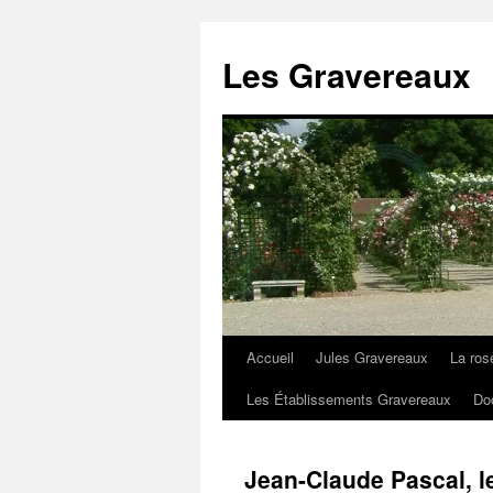
Aller
au
Les Gravereaux
contenu
Accueil
Jules Gravereaux
La ros
Les Établissements Gravereaux
Do
Jean-Claude Pascal, le