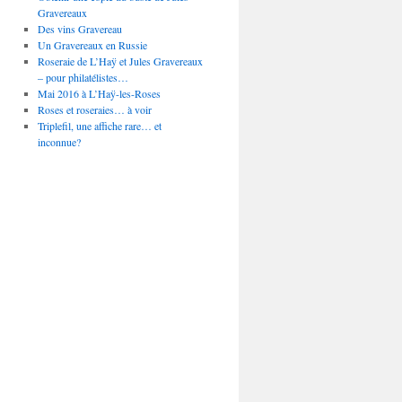
Gravereaux
Des vins Gravereau
Un Gravereaux en Russie
Roseraie de L’Haÿ et Jules Gravereaux
– pour philatélistes…
Mai 2016 à L’Haÿ-les-Roses
Roses et roseraies… à voir
Triplefil, une affiche rare… et
inconnue?