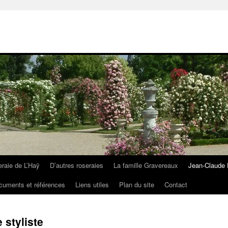
eraie de L’Haÿ
D’autres roseraies
La famille Gravereaux
Jean-Claude 
cuments et références
Liens utiles
Plan du site
Contact
 styliste