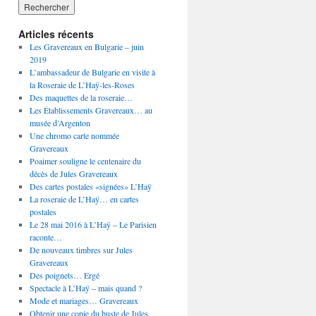
Articles récents
Les Gravereaux en Bulgarie – juin
2019
L’ambassadeur de Bulgarie en visite à
la Roseraie de L’Haÿ-les-Roses
Des maquettes de la roseraie…
Les Établissements Gravereaux… au
musée d’Argenton
Une chromo carte nommée
Gravereaux
Poaimer souligne le centenaire du
décès de Jules Gravereaux
Des cartes postales «signées» L’Haÿ
La roseraie de L’Haÿ… en cartes
postales
Le 28 mai 2016 à L’Haÿ – Le Parisien
raconte…
De nouveaux timbres sur Jules
Gravereaux
Des poignets… Ergé
Spectacle à L’Haÿ – mais quand ?
Mode et mariages… Gravereaux
Obtenir une copie du buste de Jules