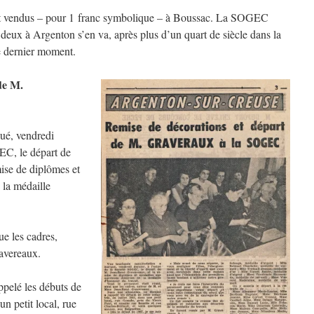
t vendus – pour 1 franc symbolique – à Boussac. La SOGEC
s deux à Argenton s’en va, après plus d’un quart de siècle dans la
e dernier moment.
de M.
ué, vendredi
GEC, le départ de
ise de diplômes et
 la médaille
ue les cadres,
avereaux.
appelé les débuts de
un petit local, rue