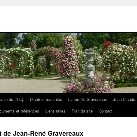
eraie de L’Haÿ
D’autres roseraies
La famille Gravereaux
Jean-Claude 
cuments et références
Liens utiles
Plan du site
Contact
art de Jean-René Gravereaux