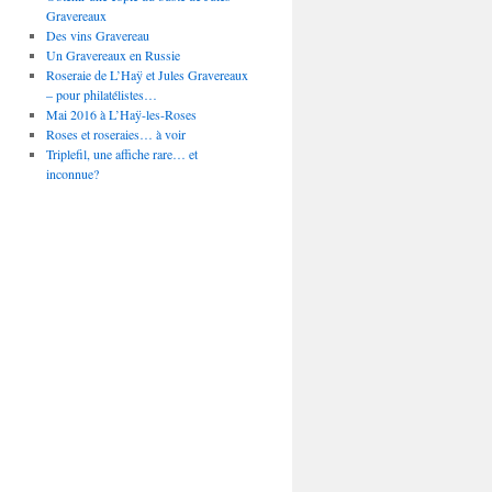
Gravereaux
Des vins Gravereau
Un Gravereaux en Russie
Roseraie de L’Haÿ et Jules Gravereaux
– pour philatélistes…
Mai 2016 à L’Haÿ-les-Roses
Roses et roseraies… à voir
Triplefil, une affiche rare… et
inconnue?