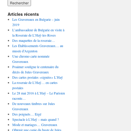
Articles récents
Les Gravereaux en Bulgarie – juin
2019
L’ambassadeur de Bulgarie en visite à
la Roseraie de L’Haÿ-les-Roses
Des maquettes de la roseraie…
Les Établissements Gravereaux… au
musée d’Argenton
Une chromo carte nommée
Gravereaux
Poaimer souligne le centenaire du
décès de Jules Gravereaux
Des cartes postales «signées» L’Haÿ
La roseraie de L’Haÿ… en cartes
postales
Le 28 mai 2016 à L’Haÿ – Le Parisien
raconte…
De nouveaux timbres sur Jules
Gravereaux
Des poignets… Ergé
Spectacle à L’Haÿ – mais quand ?
Mode et mariages… Gravereaux
Obtenir une copie du buste de Jules