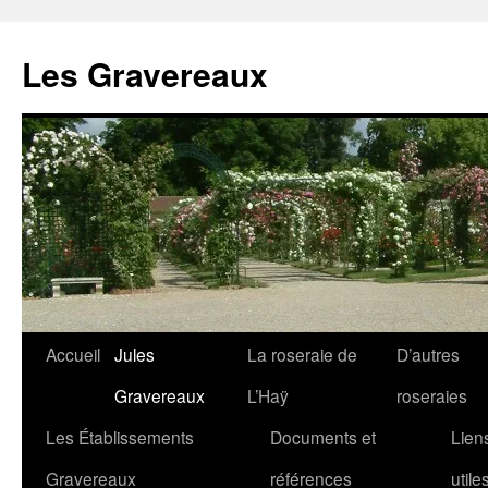
Aller
au
Les Gravereaux
contenu
Accueil
Jules
La roseraie de
D’autres
Gravereaux
L’Haÿ
roseraies
Les Établissements
Documents et
Lien
Gravereaux
références
utile