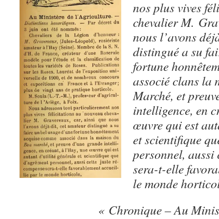
nos plus vives fé
chevalier M. Grav
nous l’avons déjà
distingué a su fa
fortune honnête
associé clans la
Marché, et preuv
intelligence, en 
œuvre qui est aut
et scientifique q
personnel, aussi 
sera-t-elle favor
le monde horticol
« Chronique – Au Minist