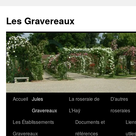
Aller
au
Les Gravereaux
contenu
Accueil
Jules
La roseraie de
D’autres
Gravereaux
L’Haÿ
roseraies
Les Établissements
Documents et
Lien
Gravereaux
références
utile