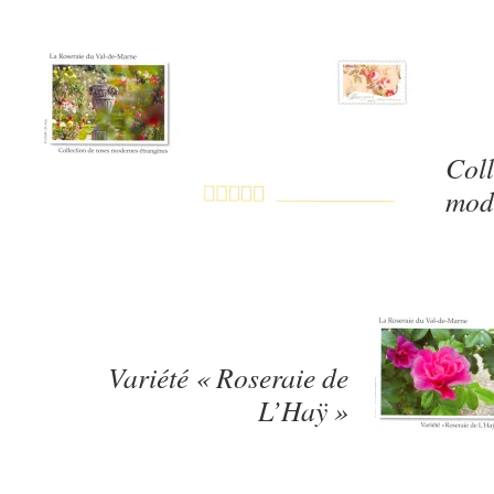
Coll
mod
Variété « Roseraie de
L’Haÿ »