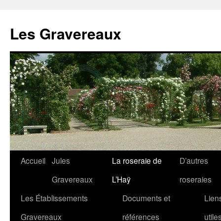
Aller
au
Les Gravereaux
contenu
Accueil
Jules
La roseraie de
D’autres
Gravereaux
L’Haÿ
roseraies
Les Établissements
Documents et
Lien
Gravereaux
références
utile