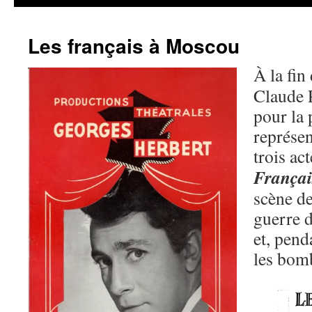
Les français à Moscou
À la fin
Claude P
pour la
représen
trois ac
Françai
scène d
guerre d
et, pend
les bom