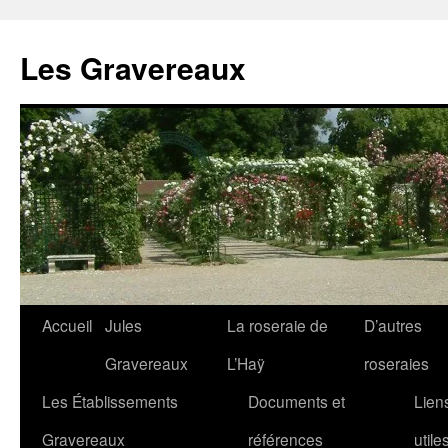
Aller
au
Les Gravereaux
contenu
Accueil
Jules
La roseraie de
D’autres
Gravereaux
L’Haÿ
roseraies
Les Établissements
Documents et
Lien
Gravereaux
références
utile