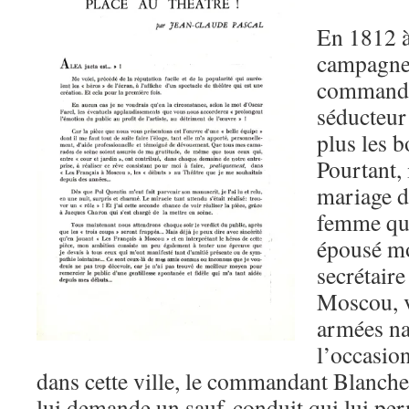
En 1812 à
campagne 
commanda
séducteur
plus les 
Pourtant, 
mariage d
femme qu’i
épousé m
secrétair
Moscou, v
armées na
l’occasio
dans cette ville, le commandant Blanche
lui demande un sauf-conduit qui lui per