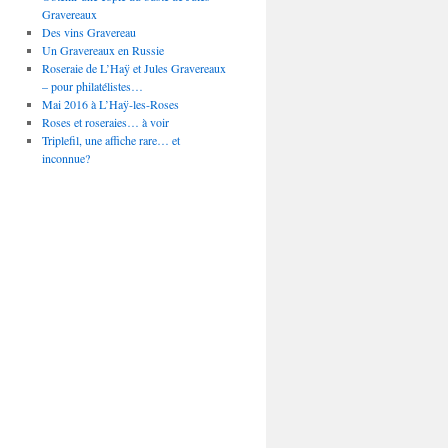
Gravereaux
Des vins Gravereau
Un Gravereaux en Russie
Roseraie de L’Haÿ et Jules Gravereaux
– pour philatélistes…
Mai 2016 à L’Haÿ-les-Roses
Roses et roseraies… à voir
Triplefil, une affiche rare… et
inconnue?