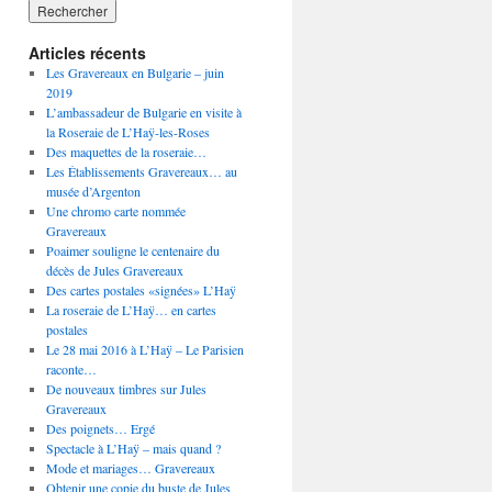
Articles récents
Les Gravereaux en Bulgarie – juin
2019
L’ambassadeur de Bulgarie en visite à
la Roseraie de L’Haÿ-les-Roses
Des maquettes de la roseraie…
Les Établissements Gravereaux… au
musée d’Argenton
Une chromo carte nommée
Gravereaux
Poaimer souligne le centenaire du
décès de Jules Gravereaux
Des cartes postales «signées» L’Haÿ
La roseraie de L’Haÿ… en cartes
postales
Le 28 mai 2016 à L’Haÿ – Le Parisien
raconte…
De nouveaux timbres sur Jules
Gravereaux
Des poignets… Ergé
Spectacle à L’Haÿ – mais quand ?
Mode et mariages… Gravereaux
Obtenir une copie du buste de Jules