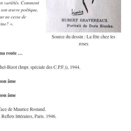
 en variétés. Comment
s son œuvre poétique,
ur ne cesse de
cine? »
.
Source du dessin : La fête chez les
roses
 ma route …
hel-Bizot (Impr. spéciale des C.P.F.)), 1944.
mon âme
mon âme
face de Maurice Rostand.
 Reflets littéraires, Paris. 1946.