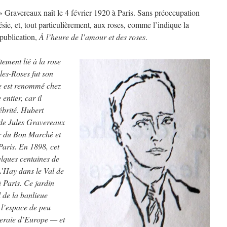
 Gravereaux naît le 4 février 1920 à Paris. Sans préoccupation
oésie, et, tout particulièrement, aux roses, comme l’indique la
 publication,
À l’heure de l’amour et des roses
.
tement lié à la rose
les-Roses fut son
e est renommé chez
entier, car il
lébrité. Hubert
s de Jules Gravereaux
r du Bon Marché et
Paris. En 1898, cet
lques centaines de
L’Hay dans le Val de
à Paris. Ce jardin
 de la banlieue
n l’espace de peu
seraie d’Europe — et