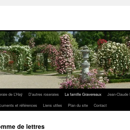
eraie de L’Haÿ
D’autres roseraies
La famille Gravereaux
Jean-Claude 
cuments et références
Liens utiles
Plan du site
Contact
omme de lettres