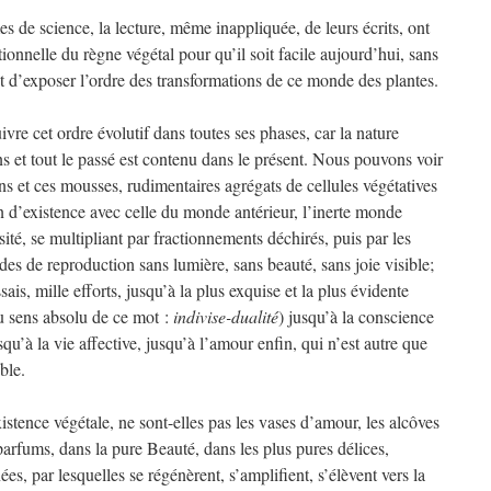
s de science, la lecture, même inappliquée, de leurs écrits, ont
ionnelle du règne végétal pour qu’il soit facile aujourd’hui, sans
t d’exposer l’ordre des transformations de ce monde des plantes.
e cet ordre évolutif dans toutes ses phases, car la nature
s et tout le passé est contenu dans le présent. Nous pouvons voir
ns et ces mousses, rudimentaires agrégats de cellules végétatives
n d’existence avec celle du monde antérieur, l’inerte monde
té, se multipliant par fractionnements déchirés, puis par les
s de reproduction sans lumière, sans beauté, sans joie visible;
ssais, mille efforts, jusqu’à la plus exquise et la plus évidente
(au sens absolu de ce mot :
indivise-dualité
) jusqu’à la conscience
squ’à la vie affective, jusqu’à l’amour enfin, qui n’est autre que
ble.
stence végétale, ne sont-elles pas les vases d’amour, les alcôves
 parfums, dans la pure Beauté, dans les plus pures délices,
s, par lesquelles se régénèrent, s’amplifient, s’élèvent vers la