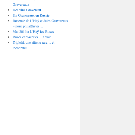
Gravereaux
Des vins Gravereau
Un Gravereaux en Russie
Roseraie de L’Haÿ et Jules Gravereaux
– pour philatélistes…
Mai 2016 à L’Haÿ-les-Roses
Roses et roseraies… à voir
Triplefil, une affiche rare… et
inconnue?