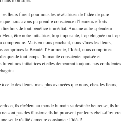
t dans mon sujet.
es fleurs furent pour nous les révélatrices de l’idée de pure
ules que nous avons pu prendre conscience d’heureux efforts
si dire hors de tout bénéfice immédiat. Aucune autre splendeur
leur, être notre initiatrice; trop imposante, trop éloignée ou trop
pu comprendre. Mais en nous penchant, nous vîmes les fleurs,
nous comprimes la Beauté, l’Harmonie, l’Idéal, nous comprîmes
culte que de tout temps l’humanité consciente, apaisée et
s furent nos initiatrices et elles demeurent toujours nos confidentes
chagrins.
 à celle des fleurs, mais plus avancées que nous, chez les fleurs,
cerdoce, ils révèlent au monde humain sa destinée heureuse; ils lui
ne sont pas des illusions; ils lui prouvent par leurs chefs-d’œuvre
 une seule réalité demeure constante : l’idéal!