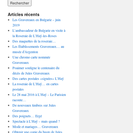
Articles récents
Les Gravereaux en Bulgarie – juin
2019
L’ambassadeur de Bulgarie en visite à
la Roseraie de L’Haÿ-les-Roses
Des maquettes de la roseraie…
Les Établissements Gravereaux… au
musée d’Argenton
Une chromo carte nommée
Gravereaux
Poaimer souligne le centenaire du
décès de Jules Gravereaux
Des cartes postales «signées» L’Haÿ
La roseraie de L’Haÿ… en cartes
postales
Le 28 mai 2016 à L’Haÿ – Le Parisien
raconte…
De nouveaux timbres sur Jules
Gravereaux
Des poignets… Ergé
Spectacle à L’Haÿ – mais quand ?
Mode et mariages… Gravereaux
Obtenir une copie du buste de Jules