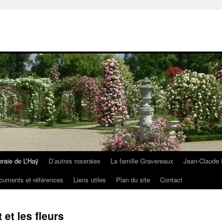
eraie de L’Haÿ
D’autres roseraies
La famille Gravereaux
Jean-Claude 
cuments et références
Liens utiles
Plan du site
Contact
 et les fleurs