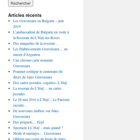
Articles récents
Les Gravereaux en Bulgarie – juin
2019
L’ambassadeur de Bulgarie en visite à
la Roseraie de L’Haÿ-les-Roses
Des maquettes de la roseraie…
Les Établissements Gravereaux… au
musée d’Argenton
Une chromo carte nommée
Gravereaux
Poaimer souligne le centenaire du
décès de Jules Gravereaux
Des cartes postales «signées» L’Haÿ
La roseraie de L’Haÿ… en cartes
postales
Le 28 mai 2016 à L’Haÿ – Le Parisien
raconte…
De nouveaux timbres sur Jules
Gravereaux
Des poignets… Ergé
Spectacle à L’Haÿ – mais quand ?
Mode et mariages… Gravereaux
Obtenir une copie du buste de Jules