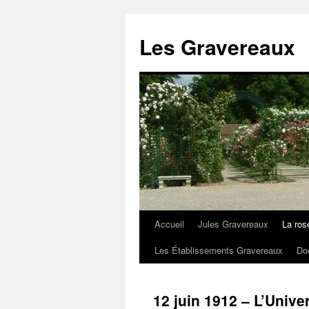
Aller
au
Les Gravereaux
contenu
Accueil
Jules Gravereaux
La ros
Les Établissements Gravereaux
Do
12 juin 1912 – L’Unive