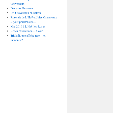
Gravereaux
Des vins Gravereau
Un Gravereaux en Russie
Roseraie de L’Haÿ et Jules Gravereaux
– pour philatélistes…
Mai 2016 à L’Haÿ-les-Roses
Roses et roseraies… à voir
Triplefil, une affiche rare… et
inconnue?