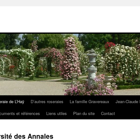
eraie de L’Haÿ
D’autres roseraies
La famille Gravereaux
Jean-Claude 
cuments et références
Liens utiles
Plan du site
Contact
rsité des Annales