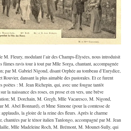
 de M. Fleury, modulant l’air des Champs-Élysées, nous introduisit
ous fûmes ravis tour à tout par Mlle Sorga, chantant, accompagnée
on; par M. Gabriel Nigond, disant Orphée au tombeau d’Eurydice,
t Rouvier, dansant la plus aimable des pastorales. Et ce furent
les poètes : M. Jean Richepin, qui, avec une fougue tantôt
fit sur la naissance des roses, en prose et en vers, une brève
ovation; M. Dorchain, M. Gregh, Mlle Vacaresco, M. Nigond,
our M. Abel Bonnard), et Mme Simone (pour la comtesse de
 applaudis, la gloire de la reine des fleurs. Après le charme
, chantées par le ténor italien Tanlongo, accompagné par M. Jean
aille, Mlle Madeleine Roch, M. Brémont, M. Mounet-Sully, qui