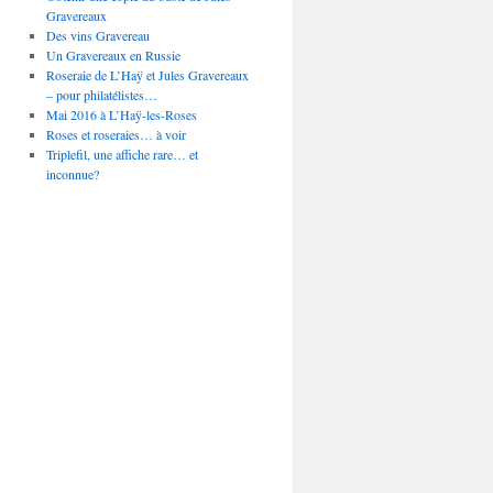
Gravereaux
Des vins Gravereau
Un Gravereaux en Russie
Roseraie de L’Haÿ et Jules Gravereaux
– pour philatélistes…
Mai 2016 à L’Haÿ-les-Roses
Roses et roseraies… à voir
Triplefil, une affiche rare… et
inconnue?