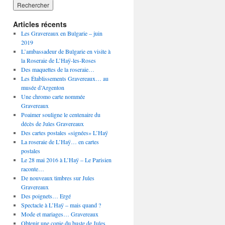
Articles récents
Les Gravereaux en Bulgarie – juin
2019
L’ambassadeur de Bulgarie en visite à
la Roseraie de L’Haÿ-les-Roses
Des maquettes de la roseraie…
Les Établissements Gravereaux… au
musée d’Argenton
Une chromo carte nommée
Gravereaux
Poaimer souligne le centenaire du
décès de Jules Gravereaux
Des cartes postales «signées» L’Haÿ
La roseraie de L’Haÿ… en cartes
postales
Le 28 mai 2016 à L’Haÿ – Le Parisien
raconte…
De nouveaux timbres sur Jules
Gravereaux
Des poignets… Ergé
Spectacle à L’Haÿ – mais quand ?
Mode et mariages… Gravereaux
Obtenir une copie du buste de Jules