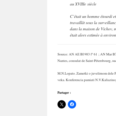
au XVIIIe siècle
C’était un homme étourdi et 
travaillât sous la surveillan
dans la maison de Vichov, m
était alors estimée à enviro
Source: AN AE BI 983 f° 61 ; AN Mar B7 
Nantes, consulat de Saint-Pétersbourg, s
M.N.Lopato. Zametki o juvelirnom dele P
veka. Konferencia pamiati N.V.Kaliazinoj
Partager :