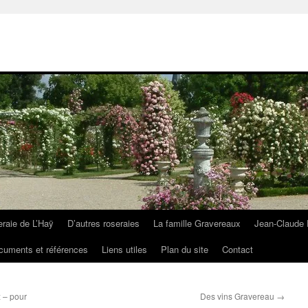
eraie de L’Haÿ
D’autres roseraies
La famille Gravereaux
Jean-Claude 
cuments et références
Liens utiles
Plan du site
Contact
 – pour
Des vins Gravereau
→