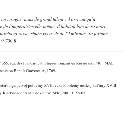
un ivrogne, mais de grand talent ; il arrivait qu’il
ce de l’impératrice elle-même. Il habitait lors de sa mort
archand russe, située vis-à-vis de l’Amirauté. Sa fortune
n 9 700 R.
355, état des Français catholiques romains en Russie en 1746 ; MAE
uccession Benoît Gravereaux, 1769.
eterburga pervoj poloviny XVIII veka.Problemy russkoj kul’tury XVIII
. Kratkoe soderzanie dokladov. SPb., 2001. P. 58-63.