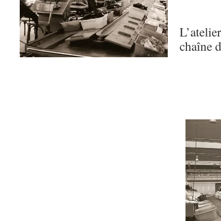
L’atelie
chaîne 