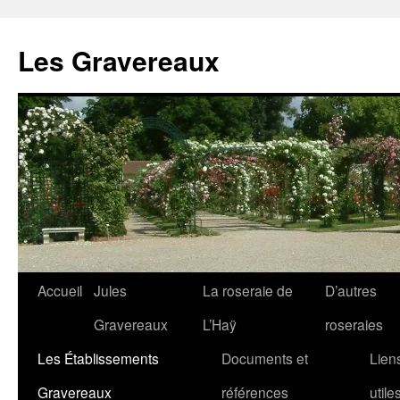
Aller
au
Les Gravereaux
contenu
Accueil
Jules
La roseraie de
D’autres
Gravereaux
L’Haÿ
roseraies
Les Établissements
Documents et
Lien
Gravereaux
références
utile